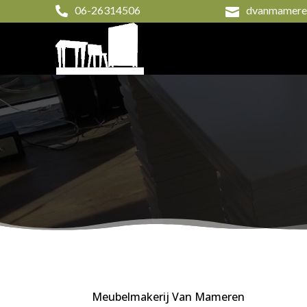
06-26314506
dvanmameren


Meubelmakerij Van Mameren